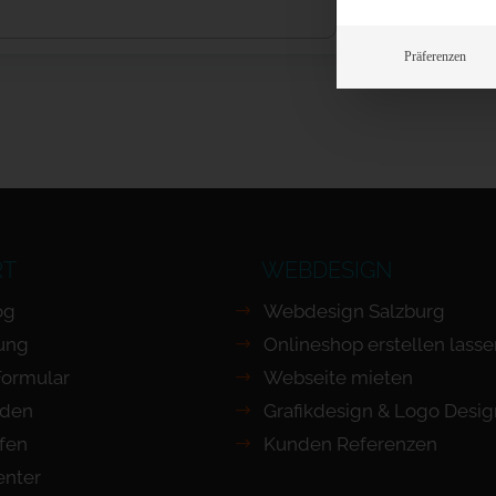
Präferenzen
RT
WEBDESIGN
og
Webdesign Salzburg
ung
Onlineshop erstellen lass
Formular
Webseite mieten
nden
Grafikdesign & Logo Desig
ufen
Kunden Referenzen
nter