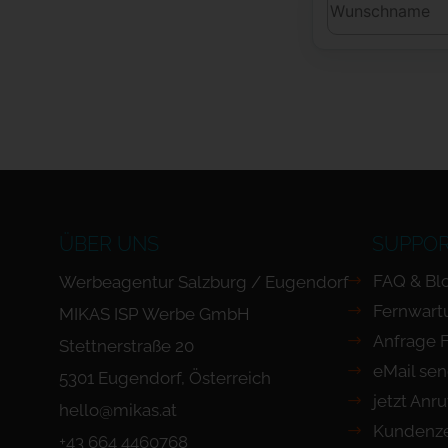
ÜBER UNS
SUPPO
FAQ & Bl
Werbeagentur Salzburg / Eugendorf
Fernwart
MIKAS ISP Werbe GmbH
Anfrage 
Stettnerstraße 20
eMail se
5301 Eugendorf, Österreich
jetzt Anr
hello@mikas.at
Kundenze
+43 664 4460768