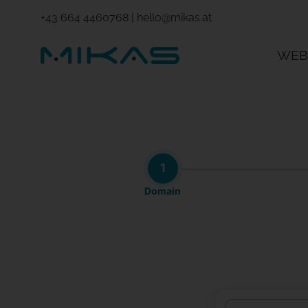
+43 664 4460768
|
hello@mikas.at
WEB
1
Domain