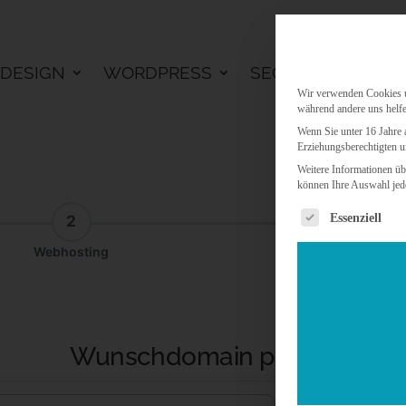
DESIGN
WORDPRESS
SEO
KI LÖSU
Wir verwenden Cookies un
während andere uns helfe
Wenn Sie unter 16 Jahre 
Erziehungsberechtigten u
Weitere Informationen üb
können Ihre Auswahl jede
Es folgt eine 
Essenziell
2
3
Webhosting
Addon
Wunschdomain prüfen