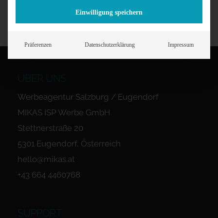
Einwilligung speichern
Präferenzen
Datenschutzerklärung
Impressum
ÜBER UNS
Werbeagentur Salzburg / Eugendorf
MIKAS ISP Werbe GmbH
Stettnerstraße 20
5301 Eugendorf, Österreich
hello@mikas.at
+43 664 4460768
SUPPORT