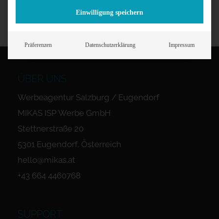
Einwilligung speichern
Präferenzen
Datenschutzerklärung
Impressum
ÜBER UNS
Werbeagentur Salzburg / Eugendorf
MIKAS ISP Werbe GmbH
Stettnerstraße 20
5301 Eugendorf, Österreich
hello@mikas.at
+43 664 4460768
SUPPORT