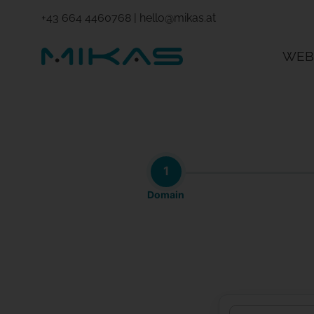
+43 664 4460768
|
hello@mikas.at
WEB
1
Domain