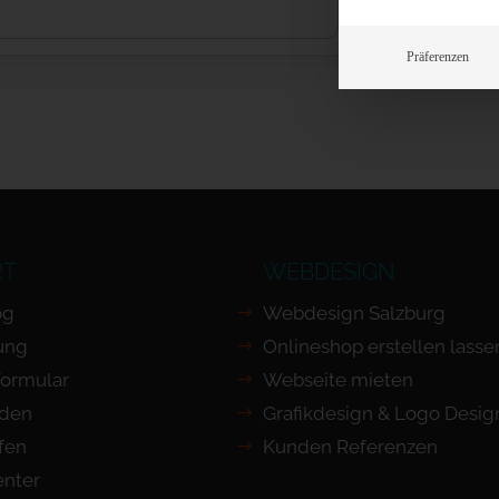
Präferenzen
RT
WEBDESIGN
og
Webdesign Salzburg
ung
Onlineshop erstellen lasse
Formular
Webseite mieten
nden
Grafikdesign & Logo Desig
ufen
Kunden Referenzen
nter