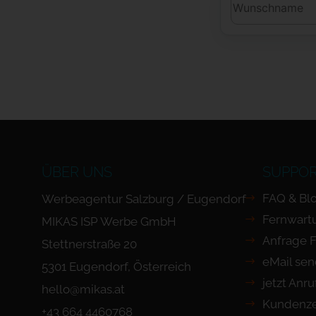
ÜBER UNS
SUPPO
FAQ & Bl
Werbeagentur Salzburg / Eugendorf
Fernwart
MIKAS ISP Werbe GmbH
Anfrage 
Stettnerstraße 20
eMail se
5301 Eugendorf, Österreich
jetzt Anr
hello@mikas.at
Kundenze
+43 664 4460768