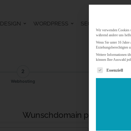
DESIGN
WORDPRESS
SEO
KI LÖSU
Wir verwenden Cookies un
während andere uns helfe
Wenn Sie unter 16 Jahre 
Erziehungsberechtigten u
Weitere Informationen üb
können Ihre Auswahl jede
Es folgt eine 
Essenziell
2
3
Webhosting
Addon
Wunschdomain prüfen