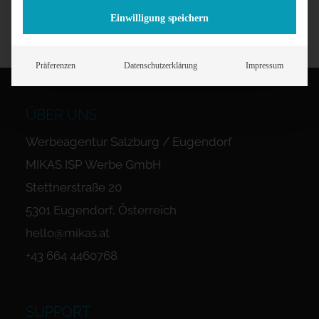
Einwilligung speichern
Präferenzen
Datenschutzerklärung
Impressum
ÜBER UNS
Werbeagentur Salzburg / Eugendorf
MIKAS ISP Werbe GmbH
Stettnerstraße 20
5301 Eugendorf, Österreich
hello@mikas.at
+43 664 4460768
SUPPORT