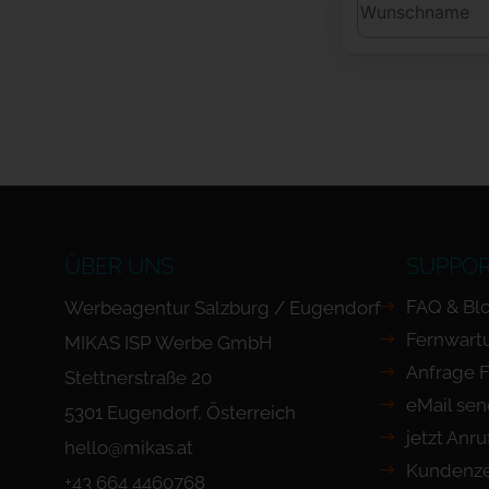
ÜBER UNS
SUPPO
FAQ & Bl
Werbeagentur Salzburg / Eugendorf
Fernwart
MIKAS ISP Werbe GmbH
Anfrage 
Stettnerstraße 20
eMail se
5301 Eugendorf, Österreich
jetzt Anr
hello@mikas.at
Kundenze
+43 664 4460768