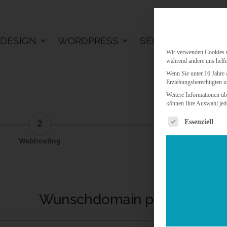
DESIGN
WORDPRESS
SEO
KI LÖSU
Wir verwenden Cookies un
während andere uns helfe
Wenn Sie unter 16 Jahre 
Erziehungsberechtigten u
Weitere Informationen üb
können Ihre Auswahl jede
Es folgt eine 
Essenziell
2
3
Webhosting
Addon
Wunschdomain prüfen