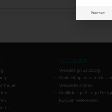
Präferenzen
RT
WEBDESIGN
og
Webdesign Salzburg
ung
Onlineshop erstellen lasse
Formular
Webseite mieten
nden
Grafikdesign & Logo Desig
ufen
Kunden Referenzen
nter