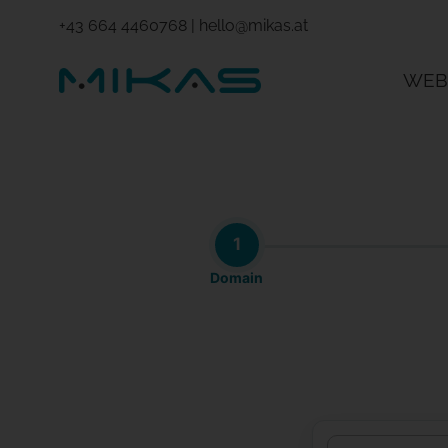
+43 664 4460768
|
hello@mikas.at
WEB
1
Domain