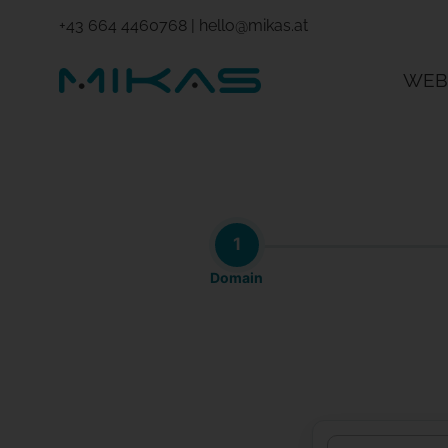
+43 664 4460768
|
hello@mikas.at
WEB
1
Domain