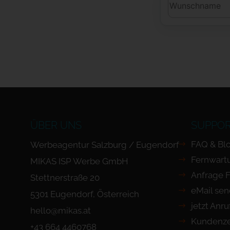
ÜBER UNS
SUPPO
FAQ & Bl
Werbeagentur Salzburg / Eugendorf
Fernwart
MIKAS ISP Werbe GmbH
Anfrage 
Stettnerstraße 20
eMail se
5301 Eugendorf, Österreich
jetzt Anr
hello@mikas.at
Kundenze
+43 664 4460768