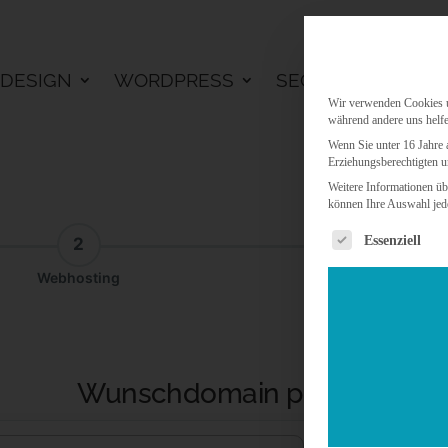
DESIGN
WORDPRESS
SEO
KI LÖSU
Wir verwenden Cookies un
während andere uns helfe
Wenn Sie unter 16 Jahre 
Erziehungsberechtigten u
Weitere Informationen üb
können Ihre Auswahl jede
Es folgt eine 
Essenziell
2
3
Webhosting
Addon
Wunschdomain prüfen