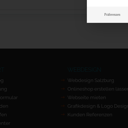
Präferenzen
RT
WEBDESIGN
og
Webdesign Salzburg
ung
Onlineshop erstellen lasse
Formular
Webseite mieten
nden
Grafikdesign & Logo Desig
ufen
Kunden Referenzen
nter