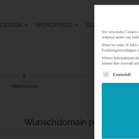
DESIGN
WORDPRESS
SEO
KI LÖSU
Wir verwenden Cookies un
während andere uns helfe
Wenn Sie unter 16 Jahre 
Erziehungsberechtigten u
Weitere Informationen üb
können Ihre Auswahl jede
Es folgt eine 
Essenziell
2
3
Webhosting
Addon
Wunschdomain prüfen