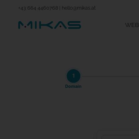
+43 664 4460768
|
hello@mikas.at
WEB
1
Domain