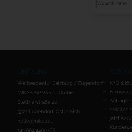
ÜBER UNS
SUPPO
FAQ & Bl
Werbeagentur Salzburg / Eugendorf
Fernwart
MIKAS ISP Werbe GmbH
Anfrage 
Stettnerstraße 20
eMail se
5301 Eugendorf, Österreich
jetzt Anr
hello@mikas.at
Kundenze
+43 664 4460768