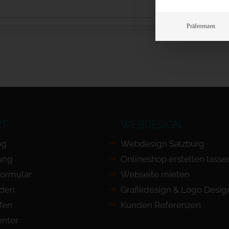
Präferenzen
RT
WEBDESIGN
og
Webdesign Salzburg
ung
Onlineshop erstellen lasse
Formular
Webseite mieten
nden
Grafikdesign & Logo Desig
ufen
Kunden Referenzen
nter