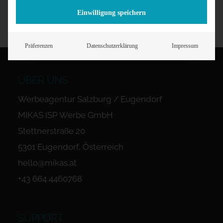
Einwilligung speichern
Präferenzen
Datenschutzerklärung
Impressum
ÜBER UNS
Werbeagentur Salzburg / Eugendorf
MIKAS ISP Werbe GmbH
Stettnerstraße 20
5301 Eugendorf, Österreich
hello@mikas.at
+43 664 4460768
SUPPORT