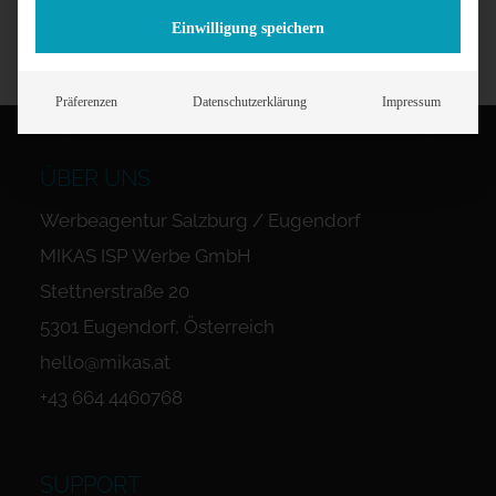
Einwilligung speichern
Präferenzen
Datenschutzerklärung
Impressum
ÜBER UNS
Werbeagentur Salzburg / Eugendorf
MIKAS ISP Werbe GmbH
Stettnerstraße 20
5301 Eugendorf, Österreich
hello@mikas.at
+43 664 4460768
SUPPORT