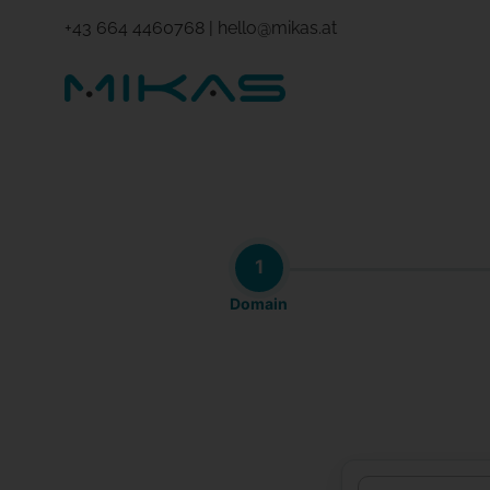
+43 664 4460768
|
hello@mikas.at
1
Domain