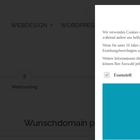
WEBDESIGN
WORDPRESS
KI LÖSU
Wir verwenden Cookies un
während andere uns helfe
Wenn Sie unter 16 Jahre 
Erziehungsberechtigten u
Weitere Informationen üb
können Ihre Auswahl jede
Es folgt eine 
Essenziell
2
3
Webhosting
Addon
Wunschdomain prüfen