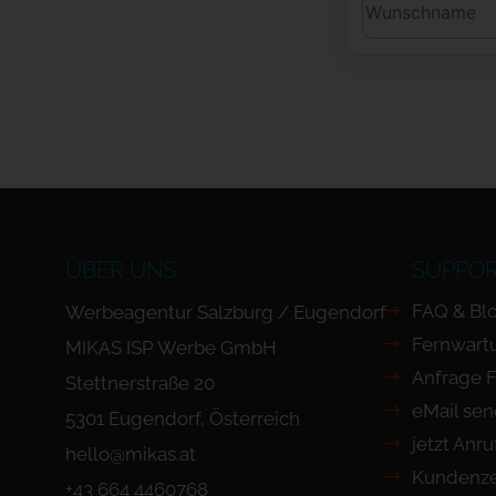
ÜBER UNS
SUPPO
FAQ & Bl
Werbeagentur Salzburg / Eugendorf
Fernwart
MIKAS ISP Werbe GmbH
Anfrage 
Stettnerstraße 20
eMail se
5301 Eugendorf, Österreich
jetzt Anr
hello@mikas.at
Kundenze
+43 664 4460768