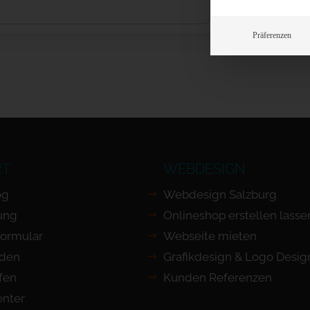
Präferenzen
RT
WEBDESIGN
og
Webdesign Salzburg
ung
Onlineshop erstellen lasse
Formular
Webseite mieten
nden
Grafikdesign & Logo Desig
ufen
Kunden Referenzen
nter