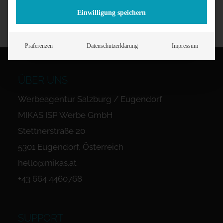
Einwilligung speichern
Präferenzen
Datenschutzerklärung
Impressum
ÜBER UNS
Werbeagentur Salzburg / Eugendorf
MIKAS ISP Werbe GmbH
Stettnerstraße 20
5301 Eugendorf, Österreich
hello@mikas.at
+43 664 4460768
SUPPORT