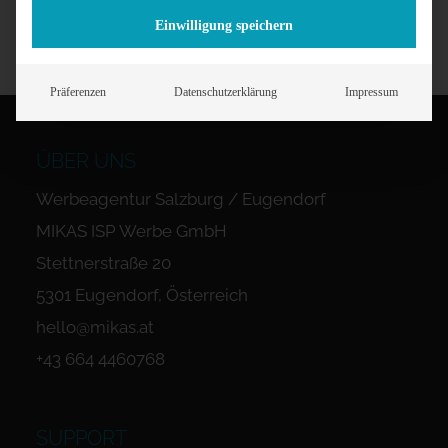
Einwilligung speichern
Präferenzen
Datenschutzerklärung
Impressum
ÜBER UNS
Werbeagentur Salzburg / Eugendorf
MIKAS ISP Werbe GmbH
Stettnerstraße 20
5301 Eugendorf, Österreich
hello@mikas.at
+43 664 4460768
SUPPORT