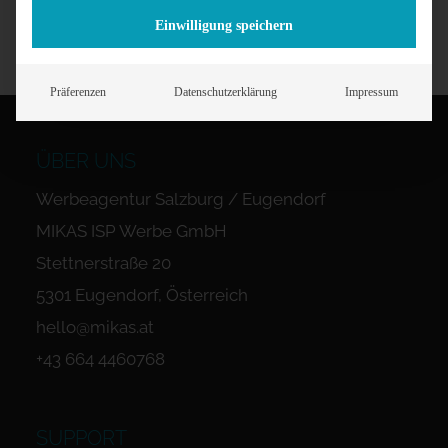
Einwilligung speichern
Präferenzen
Datenschutzerklärung
Impressum
ÜBER UNS
Werbeagentur Salzburg / Eugendorf
MIKAS ISP Werbe GmbH
Stettnerstraße 20
5301 Eugendorf, Österreich
hello@mikas.at
+43 664 4460768
SUPPORT