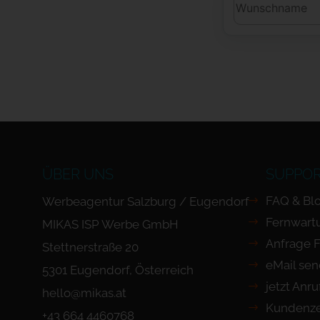
ÜBER UNS
SUPPO
FAQ & Bl
Werbeagentur Salzburg / Eugendorf
Fernwart
MIKAS ISP Werbe GmbH
Anfrage 
Stettnerstraße 20
eMail se
5301 Eugendorf, Österreich
jetzt Anr
hello@mikas.at
Kundenze
+43 664 4460768