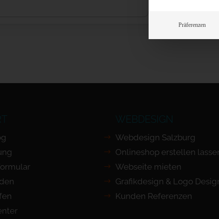
Präferenzen
RT
WEBDESIGN
og
Webdesign Salzburg
ung
Onlineshop erstellen lasse
Formular
Webseite mieten
nden
Grafikdesign & Logo Desig
ufen
Kunden Referenzen
nter