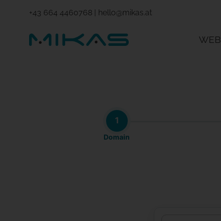
+43 664 4460768
|
hello@mikas.at
WEB
1
Domain