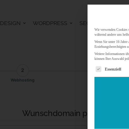
DESIGN
WORDPRESS
SEO
KI LÖSU
Wir verwenden Cookies un
während andere uns helfe
Wenn Sie unter 16 Jahre 
Erziehungsberechtigten u
Weitere Informationen üb
können Ihre Auswahl jede
Es folgt eine 
Essenziell
2
3
Webhosting
Addon
Wunschdomain prüfen