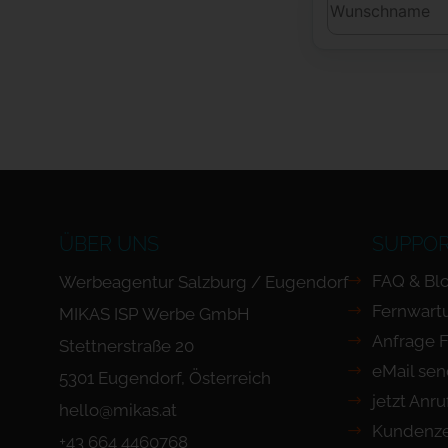
ÜBER UNS
SUPPO
FAQ & Bl
Werbeagentur Salzburg / Eugendorf
Fernwart
MIKAS ISP Werbe GmbH
Anfrage 
Stettnerstraße 20
eMail se
5301 Eugendorf, Österreich
jetzt Anr
hello@mikas.at
Kundenze
+43 664 4460768