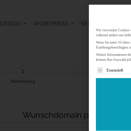
DESIGN
WORDPRESS
SEO
KI LÖSU
Wir verwenden Cookies un
während andere uns helfe
Wenn Sie unter 16 Jahre 
Erziehungsberechtigten u
Weitere Informationen üb
können Ihre Auswahl jede
Es folgt eine 
Essenziell
2
3
Webhosting
Addon
Wunschdomain prüfen