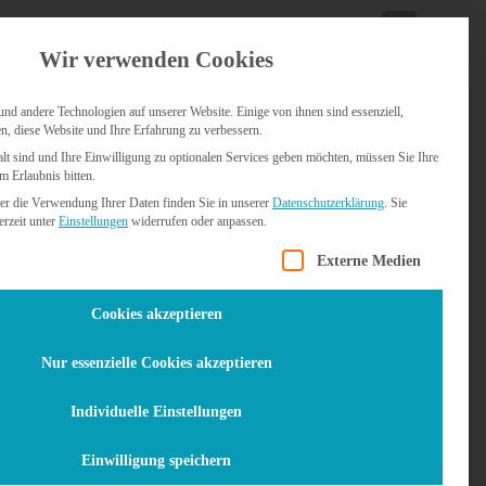
Wir verwenden Cookies
NGEN
WEBHOSTING
FAQ
KONTAKT
d andere Technologien auf unserer Website. Einige von ihnen sind essenziell,
n, diese Website und Ihre Erfahrung zu verbessern.
alt sind und Ihre Einwilligung zu optionalen Services geben möchten, müssen Sie Ihre
m Erlaubnis bitten.
er die Verwendung Ihrer Daten finden Sie in unserer
Datenschutzerklärung
.
Sie
rzeit unter
Einstellungen
widerrufen oder anpassen.
Liste der Service-Gruppen, für die eine Einwilligung er
Externe Medien
4
Warenkorb
Cookies akzeptieren
Nur essenzielle Cookies akzeptieren
Individuelle Einstellungen
Einwilligung speichern