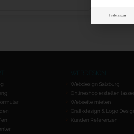
Präferenzen
RT
WEBDESIGN
og
Webdesign Salzburg
ung
Onlineshop erstellen lasse
Formular
Webseite mieten
nden
Grafikdesign & Logo Desig
ufen
Kunden Referenzen
nter