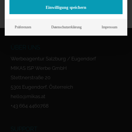
Einwilligung speichern
Präferenzen
Datenschutzerklärung
Impressum
ÜBER UNS
Werbeagentur Salzburg / Eugendorf
MIKAS ISP Werbe GmbH
Stettnerstraße 20
5301 Eugendorf, Österreich
hello@mikas.at
+43 664 4460768
SUPPORT