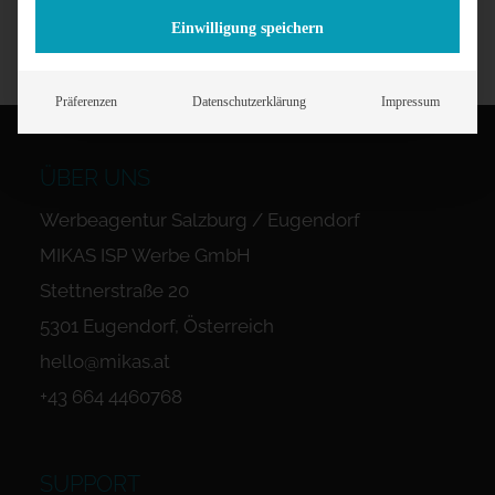
Einwilligung speichern
Präferenzen
Datenschutzerklärung
Impressum
ÜBER UNS
Werbeagentur Salzburg / Eugendorf
MIKAS ISP Werbe GmbH
Stettnerstraße 20
5301 Eugendorf, Österreich
hello@mikas.at
+43 664 4460768
SUPPORT