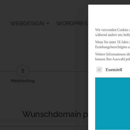
WEBDESIGN
WORDPRESS
KI LÖSU
Wir verwenden Cookies un
während andere uns helfe
Wenn Sie unter 16 Jahre 
Erziehungsberechtigten u
Weitere Informationen üb
können Ihre Auswahl jede
Es folgt eine 
Essenziell
2
3
Webhosting
Addon
Wunschdomain prüfen