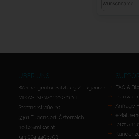
ÜBER UNS
SUPPO
FAQ & Bl
Werbeagentur Salzburg / Eugendorf
Fernwart
MIKAS ISP Werbe GmbH
Anfrage 
Stettnerstraße 20
eMail se
5301 Eugendorf, Österreich
jetzt Anr
hello@mikas.at
Kundenze
+43 664 4460768