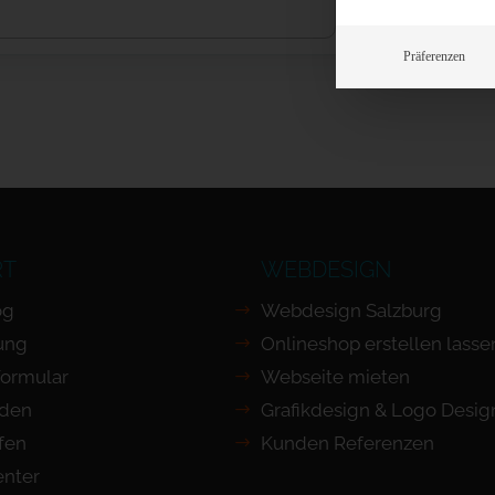
Präferenzen
RT
WEBDESIGN
og
Webdesign Salzburg
ung
Onlineshop erstellen lasse
Formular
Webseite mieten
nden
Grafikdesign & Logo Desig
ufen
Kunden Referenzen
nter