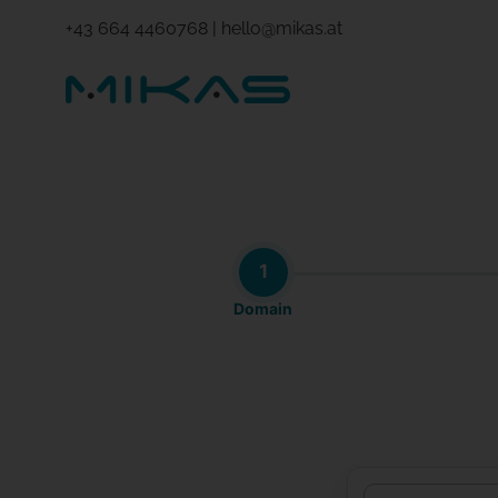
+43 664 4460768
|
hello@mikas.at
1
Domain