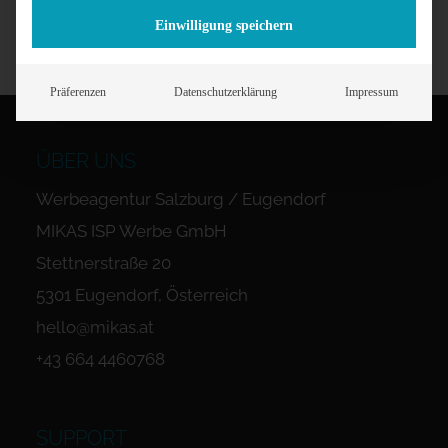
Einwilligung speichern
Präferenzen
Datenschutzerklärung
Impressum
ÜBER UNS
Werbeagentur Salzburg / Eugendorf
MIKAS ISP Werbe GmbH
Stettnerstraße 20
5301 Eugendorf, Österreich
hello@mikas.at
+43 664 4460768
SUPPORT