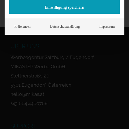
Einwilligung speichern
Präferenzen
Datenschutzerklärung
Impressum
ÜBER UNS
Werbeagentur Salzburg / Eugendorf
MIKAS ISP Werbe GmbH
Stettnerstraße 20
5301 Eugendorf, Österreich
hello@mikas.at
+43 664 4460768
SUPPORT