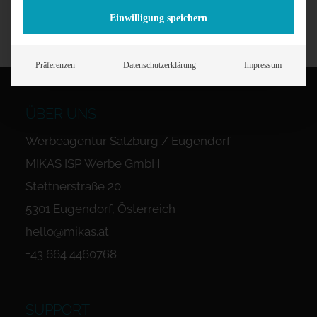
Einwilligung speichern
Präferenzen
Datenschutzerklärung
Impressum
ÜBER UNS
Werbeagentur Salzburg / Eugendorf
MIKAS ISP Werbe GmbH
Stettnerstraße 20
5301 Eugendorf, Österreich
hello@mikas.at
+43 664 4460768
SUPPORT