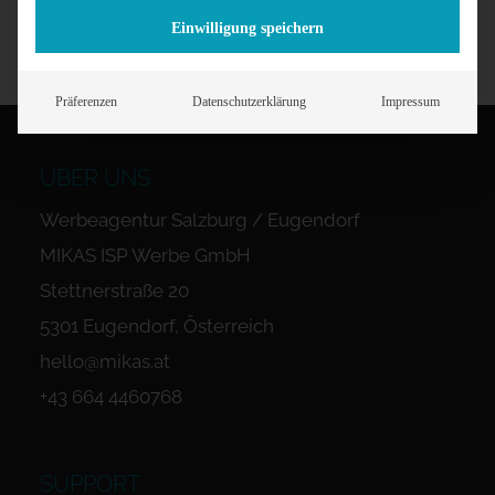
Einwilligung speichern
Präferenzen
Datenschutzerklärung
Impressum
ÜBER UNS
Werbeagentur Salzburg / Eugendorf
MIKAS ISP Werbe GmbH
Stettnerstraße 20
5301 Eugendorf, Österreich
hello@mikas.at
+43 664 4460768
SUPPORT