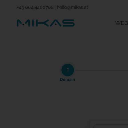
+43 664 4460768
|
hello@mikas.at
WEB
1
Domain