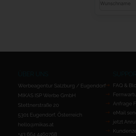
ÜBER UNS
SUPPO
FAQ & Bl
Werbeagentur Salzburg / Eugendorf
Fernwart
MIKAS ISP Werbe GmbH
Anfrage 
Stettnerstraße 20
eMail se
5301 Eugendorf, Österreich
jetzt Anr
hello@mikas.at
Kundenze
+43 664 4460768