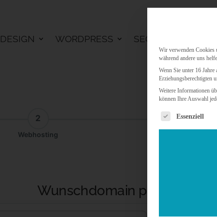
DESIGN
WORDPRESS
SEO
KI LÖSU
Wir verwenden Cookies un
während andere uns helfe
Wenn Sie unter 16 Jahre 
Erziehungsberechtigten u
Weitere Informationen üb
können Ihre Auswahl jede
Es folgt eine 
Essenziell
2
3
Webhosting
Addon
Wunschdomain prüfen