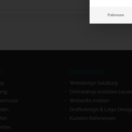
Präferenzen
RT
WEBDESIGN
og
Webdesign Salzburg
ung
Onlineshop erstellen lasse
Formular
Webseite mieten
nden
Grafikdesign & Logo Desig
ufen
Kunden Referenzen
nter