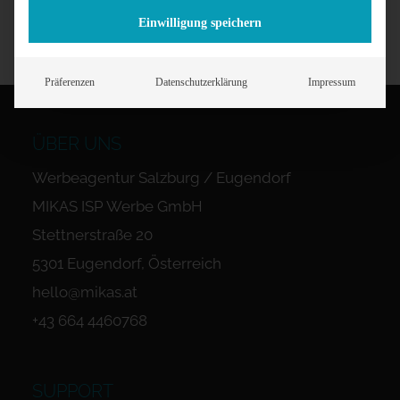
Einwilligung speichern
Präferenzen
Datenschutzerklärung
Impressum
ÜBER UNS
Werbeagentur Salzburg / Eugendorf
MIKAS ISP Werbe GmbH
Stettnerstraße 20
5301 Eugendorf, Österreich
hello@mikas.at
+43 664 4460768
SUPPORT