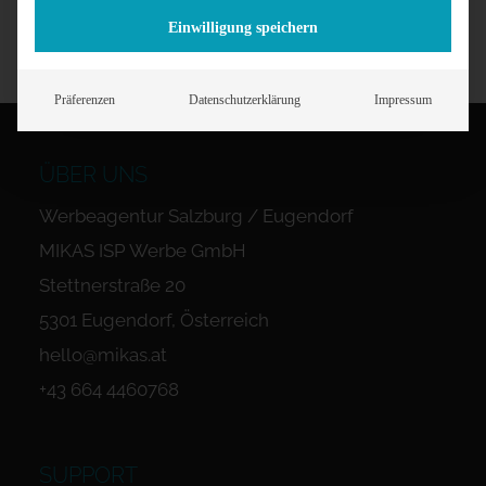
Einwilligung speichern
Präferenzen
Datenschutzerklärung
Impressum
ÜBER UNS
Werbeagentur Salzburg / Eugendorf
MIKAS ISP Werbe GmbH
Stettnerstraße 20
5301 Eugendorf, Österreich
hello@mikas.at
+43 664 4460768
SUPPORT