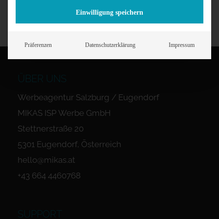
Einwilligung speichern
Präferenzen
Datenschutzerklärung
Impressum
ÜBER UNS
Werbeagentur Salzburg / Eugendorf
MIKAS ISP Werbe GmbH
Stettnerstraße 20
5301 Eugendorf, Österreich
hello@mikas.at
+43 664 4460768
SUPPORT