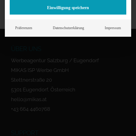
Einwilligung speichern
Präferenzen
Datenschutzerklärung
Impressum
ÜBER UNS
Werbeagentur Salzburg / Eugendorf
MIKAS ISP Werbe GmbH
Stettnerstraße 20
5301 Eugendorf, Österreich
hello@mikas.at
+43 664 4460768
SUPPORT