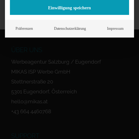
Einwilligung speichern
Präferenzen
Datenschutzerklärung
Impressum
ÜBER UNS
Werbeagentur Salzburg / Eugendorf
MIKAS ISP Werbe GmbH
Stettnerstraße 20
5301 Eugendorf, Österreich
hello@mikas.at
+43 664 4460768
SUPPORT