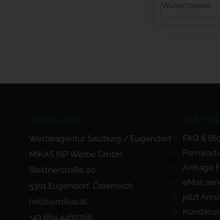
ÜBER UNS
SUPPO
FAQ & Bl
Werbeagentur Salzburg / Eugendorf
Fernwart
MIKAS ISP Werbe GmbH
Anfrage 
Stettnerstraße 20
eMail se
5301 Eugendorf, Österreich
jetzt Anr
hello@mikas.at
Kundenze
+43 664 4460768