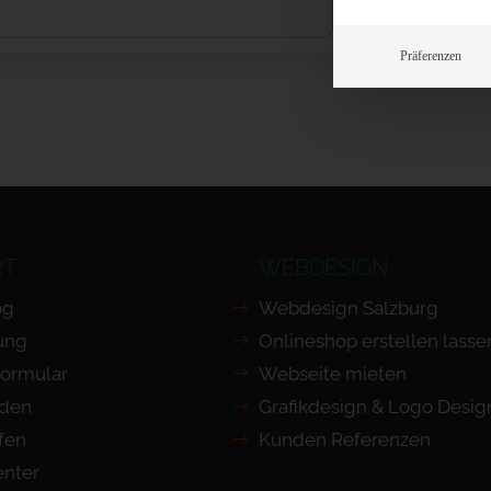
Präferenzen
RT
WEBDESIGN
og
Webdesign Salzburg
ung
Onlineshop erstellen lasse
Formular
Webseite mieten
nden
Grafikdesign & Logo Desig
ufen
Kunden Referenzen
nter