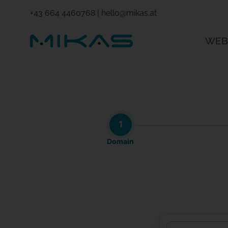
+43 664 4460768
|
hello@mikas.at
WEB
1
Domain