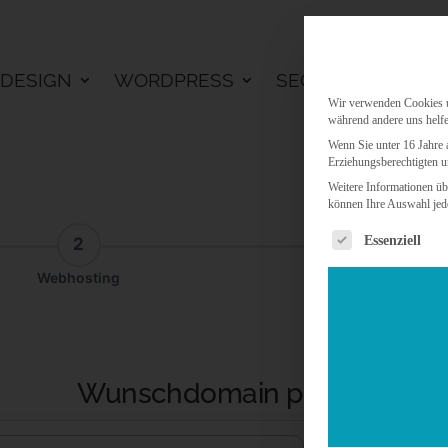
DESIGN
WORDPRESS
SEO
KI LÖSU
Wir verwenden Cookies un
während andere uns helfe
Wenn Sie unter 16 Jahre 
Erziehungsberechtigten u
Weitere Informationen üb
können Ihre Auswahl jede
Es folgt eine 
Essenziell
2
3
Webhosting
Addon
Wunschdomain prüfen