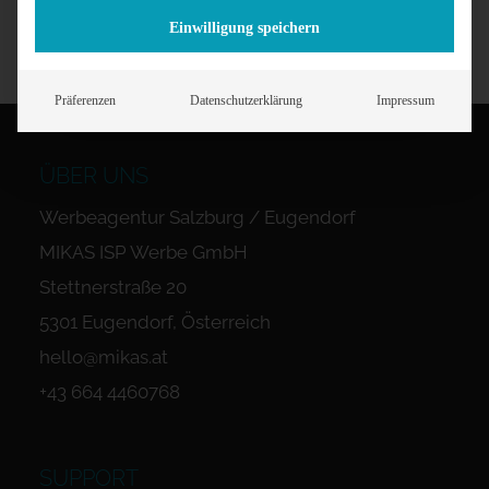
Einwilligung speichern
Präferenzen
Datenschutzerklärung
Impressum
ÜBER UNS
Werbeagentur Salzburg / Eugendorf
MIKAS ISP Werbe GmbH
Stettnerstraße 20
5301 Eugendorf, Österreich
hello@mikas.at
+43 664 4460768
SUPPORT