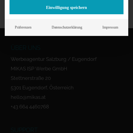
Einwilligung speichern
Präferenzen
Datenschutzerklärung
Impressum
ÜBER UNS
Werbeagentur Salzburg / Eugendorf
MIKAS ISP Werbe GmbH
Stettnerstraße 20
5301 Eugendorf, Österreich
hello@mikas.at
+43 664 4460768
SUPPORT