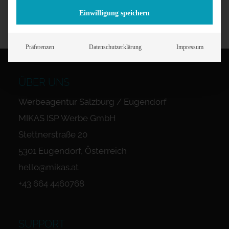
Einwilligung speichern
Präferenzen
Datenschutzerklärung
Impressum
ÜBER UNS
Werbeagentur Salzburg / Eugendorf
MIKAS ISP Werbe GmbH
Stettnerstraße 20
5301 Eugendorf, Österreich
hello@mikas.at
+43 664 4460768
SUPPORT