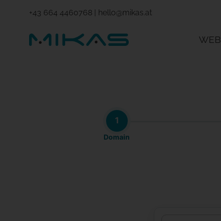
+43 664 4460768
|
hello@mikas.at
WEB
1
Domain