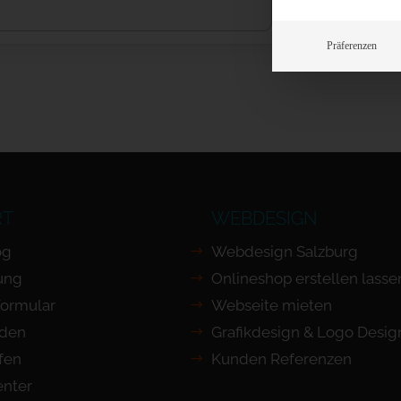
Präferenzen
RT
WEBDESIGN
og
Webdesign Salzburg
ung
Onlineshop erstellen lasse
Formular
Webseite mieten
nden
Grafikdesign & Logo Desig
ufen
Kunden Referenzen
nter