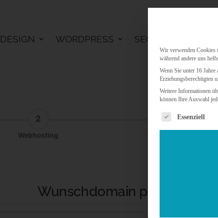
DESIGN
WORDPRESS
SEO
KI LÖSU
Wir verwenden Cookies un
während andere uns helfe
Wenn Sie unter 16 Jahre 
Erziehungsberechtigten u
Weitere Informationen üb
können Ihre Auswahl jede
Es folgt eine 
Essenziell
2
3
Webhosting
Addon
Wunschdomain prüfen