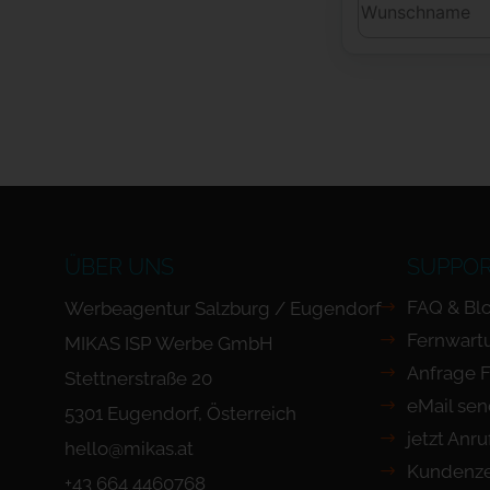
ÜBER UNS
SUPPO
FAQ & Bl
Werbeagentur Salzburg / Eugendorf
Fernwart
MIKAS ISP Werbe GmbH
Anfrage 
Stettnerstraße 20
eMail se
5301 Eugendorf, Österreich
jetzt Anr
hello@mikas.at
Kundenze
+43 664 4460768