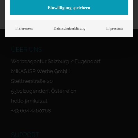
Einwilligung speichern
Präferenzen
Datenschutzerklärung
Impressum
ÜBER UNS
Werbeagentur Salzburg / Eugendorf
MIKAS ISP Werbe GmbH
Stettnerstraße 20
5301 Eugendorf, Österreich
hello@mikas.at
+43 664 4460768
SUPPORT