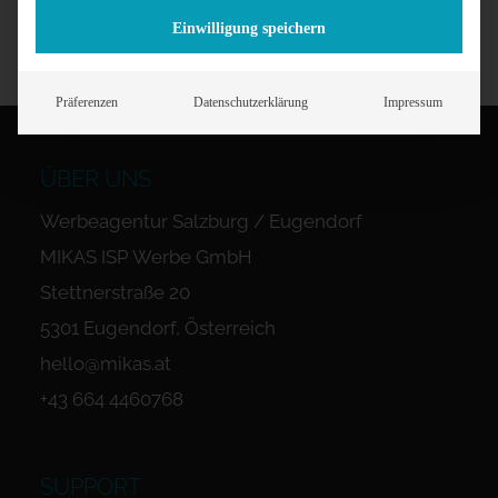
Einwilligung speichern
Präferenzen
Datenschutzerklärung
Impressum
ÜBER UNS
Werbeagentur Salzburg / Eugendorf
MIKAS ISP Werbe GmbH
Stettnerstraße 20
5301 Eugendorf, Österreich
hello@mikas.at
+43 664 4460768
SUPPORT