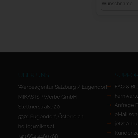
ÜBER UNS
SUPPO
FAQ & Bl
Werbeagentur Salzburg / Eugendorf
Fernwart
MIKAS ISP Werbe GmbH
Anfrage 
Stettnerstraße 20
eMail se
5301 Eugendorf, Österreich
jetzt Anr
hello@mikas.at
Kundenze
+43 664 4460768