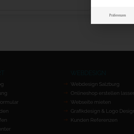
Präferenzen
RT
WEBDESIGN
og
Webdesign Salzburg
ung
Onlineshop erstellen lasse
Formular
Webseite mieten
nden
Grafikdesign & Logo Desig
ufen
Kunden Referenzen
nter