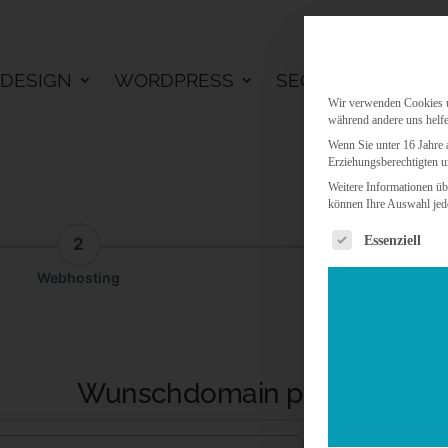
DESIGN
WORDPRESS
SEO
KI LÖSU
Wir verwenden Cookies un
während andere uns helfe
Wenn Sie unter 16 Jahre 
Erziehungsberechtigten u
Weitere Informationen üb
können Ihre Auswahl jede
Es folgt eine 
Essenziell
2
3
Webhosting
Addon
Wunschdomain prüfen