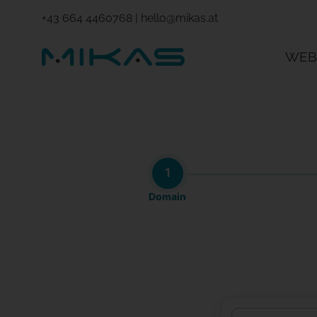
+43 664 4460768
|
hello@mikas.at
WEB
1
Domain