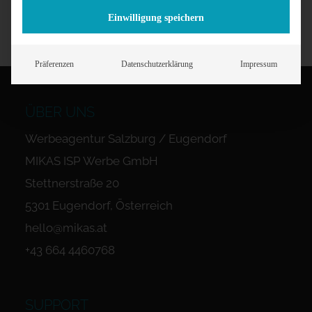
Einwilligung speichern
Präferenzen
Datenschutzerklärung
Impressum
ÜBER UNS
Werbeagentur Salzburg / Eugendorf
MIKAS ISP Werbe GmbH
Stettnerstraße 20
5301 Eugendorf, Österreich
hello@mikas.at
+43 664 4460768
SUPPORT