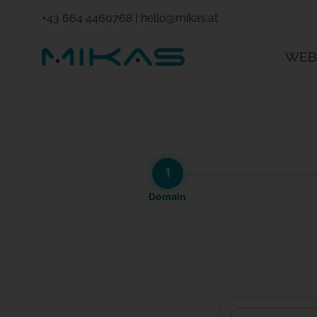
+43 664 4460768
|
hello@mikas.at
WEB
1
Domain