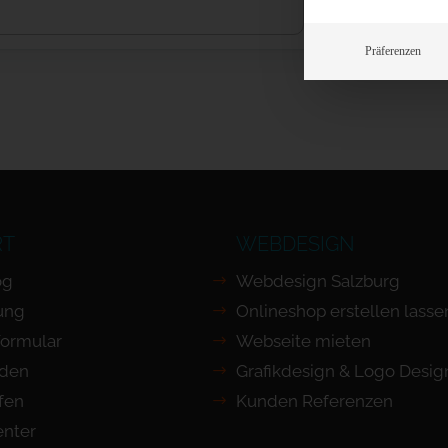
Präferenzen
RT
WEBDESIGN
og
Webdesign Salzburg
ung
Onlineshop erstellen lasse
Formular
Webseite mieten
nden
Grafikdesign & Logo Desig
ufen
Kunden Referenzen
nter