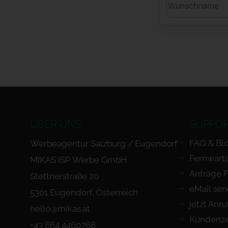
ÜBER UNS
SUPPO
FAQ & Bl
Werbeagentur Salzburg / Eugendorf
Fernwart
MIKAS ISP Werbe GmbH
Anfrage 
Stettnerstraße 20
eMail se
5301 Eugendorf, Österreich
jetzt Anr
hello@mikas.at
Kundenze
+43 664 4460768