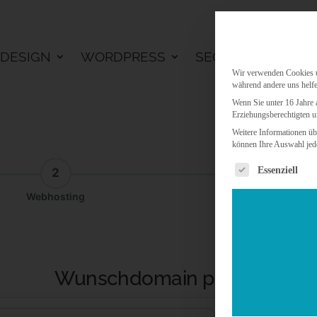
DESIGN
WORDPRESS
SEO
KI LÖSU
Wir verwenden Cookies un
während andere uns helfe
Wenn Sie unter 16 Jahre 
Erziehungsberechtigten u
Weitere Informationen üb
können Ihre Auswahl jede
Es folgt eine 
Essenziell
2
3
Webhosting
Addon
Wunschdomain prüfen