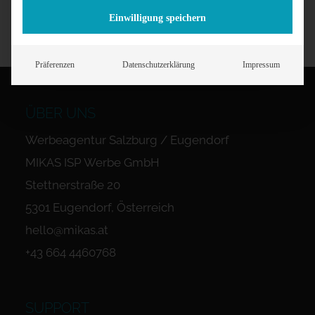
Einwilligung speichern
Präferenzen
Datenschutzerklärung
Impressum
ÜBER UNS
Werbeagentur Salzburg / Eugendorf
MIKAS ISP Werbe GmbH
Stettnerstraße 20
5301 Eugendorf, Österreich
hello@mikas.at
+43 664 4460768
SUPPORT